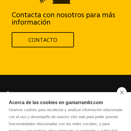
Contacta con nosotros para más
información
CONTACTO
649.949.659
Acerca de las cookies en gamarramkt.com
info@
gamarramkt.com
Usamos cookies para recolectar y analizar información relacionada
con el uso y desempeño de nuestro sitio web para poder proveer
Dirección
Paseo de las Germanías, 98 entresuelo
funcionalidades relacionadas con las redes sociales, y para
46702
-
Gandia (Valencia)
mejorar y personalizar adecuadamente el contenido y publicidad